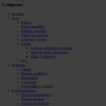
Categorías
Alquiler
Aseo
Bañera
Barras abatibles
Higiene personal
Sillas con inodoro
Asideros y barras
Ducha
Asientos abatibles de ducha
Sillas de baño con ruedas
Sillas y taburetes
W.C.
Descanso
Camas
Mesitas auxiliares
Barandillas
Colchones
Almohadas y Cojines
Electromedicina
Electroestimuladores
Magnetoterápia
Terapia respiratoria