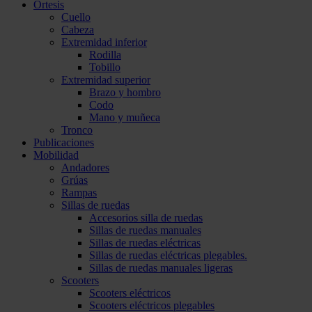
Ortesis
Cuello
Cabeza
Extremidad inferior
Rodilla
Tobillo
Extremidad superior
Brazo y hombro
Codo
Mano y muñeca
Tronco
Publicaciones
Mobilidad
Andadores
Grúas
Rampas
Sillas de ruedas
Accesorios silla de ruedas
Sillas de ruedas manuales
Sillas de ruedas eléctricas
Sillas de ruedas eléctricas plegables.
Sillas de ruedas manuales ligeras
Scooters
Scooters eléctricos
Scooters eléctricos plegables