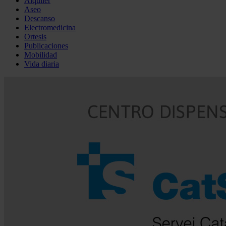
Alquiler
Aseo
Descanso
Electromedicina
Ortesis
Publicaciones
Mobilidad
Vida diaria