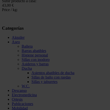
Subir producto a casa:
43,00 €
Price / kg:
Categorías
Alquiler
Aseo
Bañera
Barras abatibles
Higiene personal
Sillas con inodoro
Asideros y barras
Ducha
Asientos abatibles de ducha
Sillas de baño con ruedas
Sillas y taburetes
W.C.
Descanso
Electromedicina
Ortesis
Publicaciones
Mobilidad