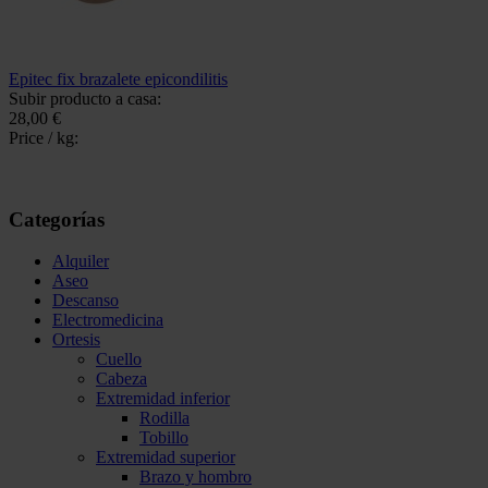
Epitec fix brazalete epicondilitis
Subir producto a casa:
28,00 €
Price / kg:
Categorías
Alquiler
Aseo
Descanso
Electromedicina
Ortesis
Cuello
Cabeza
Extremidad inferior
Rodilla
Tobillo
Extremidad superior
Brazo y hombro